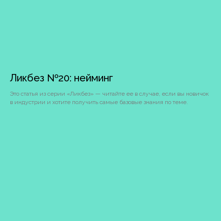
privetvam@dvaslova.com
Барнаул
Ликбез №20: нейминг
Ползунова,
34а, офис
207
Это статья из серии «Ликбез» — читайте ее в случае, если вы новичок
в индустрии и хотите получить самые базовые знания по теме.
Соглашение
об использовании сайта
и СОУТ
18+
© 2009–2026 Два слова:
брендинговое агентство