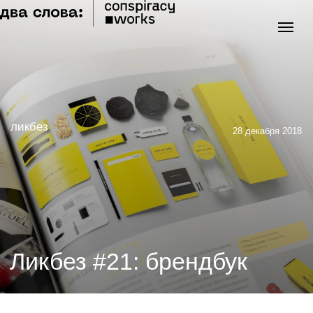
ликбез
28 декабря 2018
Ликбез #21: брендбук