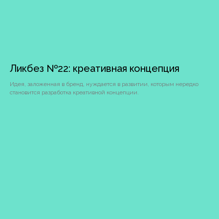
Является частью синдиката
Ликбез №22: креативная концепция
Идея, заложенная в бренд, нуждается в развитии, которым нередко
становится разработка креативной концепции.