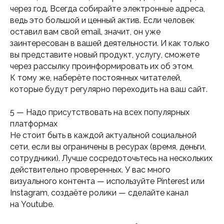
через год. Всегда собирайте электронные адреса,
ведь это большой и ценный актив. Если человек
8 800 201-50-
28
оставил вам свой email, значит, он уже
privetvam@dvaslova.com
заинтересован в вашей деятельности. И как только
вы представите новый продукт, услугу, сможете
через рассылку проинформировать их об этом.
К тому же, наберёте постоянных читателей,
которые будут регулярно переходить на ваш сайт.
Барнаул
Ползунова,
34а, офис
207
5 — Надо присутствовать на всех популярных
платформах
Не стоит быть в каждой актуальной социальной
Соглашение
сети, если вы ограничены в ресурах (время, деньги,
об использовании сайта
сотрудники). Лучше сосредоточьтесь на нескольких
действительно проверенных. У вас много
и СОУТ
18+
визуального контента — используйте Pinterest или
Instagram, создаёте ролики — сделайте канал
на Youtube.
© 2009–2026 Два слова: